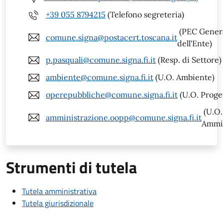
+39 055 8794215
(Telefono segreteria)
(PEC Gener
comune.signa@postacert.toscana.it
dell'Ente)
p.pasquali@comune.signa.fi.it
(Resp. di Settore)
ambiente@comune.signa.fi.it
(U.O. Ambiente)
operepubbliche@comune.signa.fi.it
(U.O. Proge
(U.O.
amministrazione.oopp@comune.signa.fi.it
Ammin
Strumenti di tutela
Tutela amministrativa
Tutela giurisdizionale