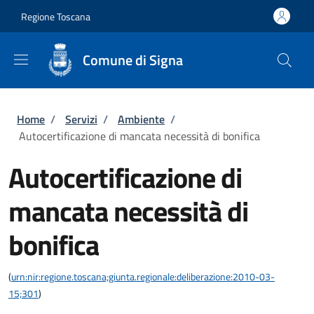
Salta al contenuto principale
Skip to footer content
Regione Toscana
Comune di Signa
Briciole di pane
Home
/
Servizi
/
Ambiente
/
Autocertificazione di mancata necessità di bonifica
Autocertificazione di
mancata necessità di
bonifica
(
urn:nir:regione.toscana;giunta.regionale:deliberazione:2010-03-
15;301
)