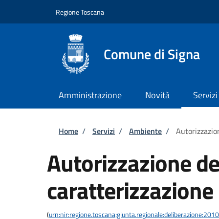
Salta al contenuto principale
Skip to footer content
Regione Toscana
Comune di Signa
Amministrazione
Novità
Servizi
Briciole di pane
Home
/
Servizi
/
Ambiente
/
Autorizzazion
Autorizzazione de
caratterizzazione
(
urn:nir:regione.toscana;giunta.regionale:deliberazione:20