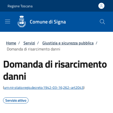
Salta al contenuto principale
Skip to footer content
Regione Toscana
Comune di Signa
Briciole di pane
Home
/
Servizi
/
Giustizia e sicurezza pubblica
/
Domanda di risarcimento danni
Domanda di risarcimento
danni
(
urn:nir:stato:regio.decreto:1942-03-16;262~art2043
)
Servizio attivo