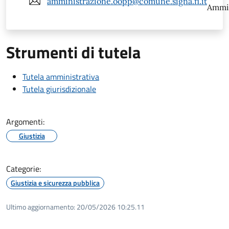
amministrazione.oopp@comune.signa.fi.it
Ammin
Strumenti di tutela
Tutela amministrativa
Tutela giurisdizionale
Argomenti:
Giustizia
Categorie:
Giustizia e sicurezza pubblica
Ultimo aggiornamento:
20/05/2026 10:25.11