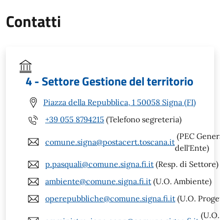
Contatti
4 - Settore Gestione del territorio
Piazza della Repubblica, 1 50058 Signa (FI)
+39 055 8794215
(Telefono segreteria)
(PEC Gener
comune.signa@postacert.toscana.it
dell'Ente)
p.pasquali@comune.signa.fi.it
(Resp. di Settore)
ambiente@comune.signa.fi.it
(U.O. Ambiente)
operepubbliche@comune.signa.fi.it
(U.O. Proge
(U.O.