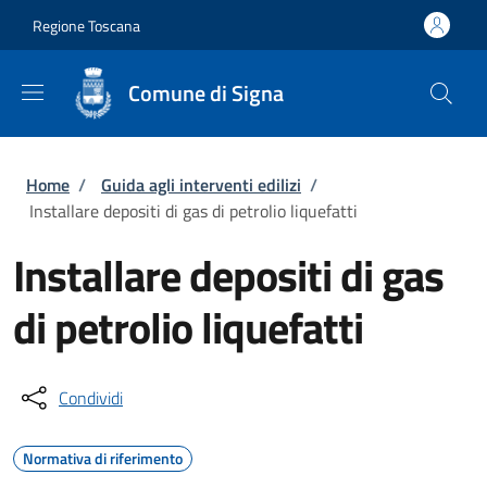
Salta al contenuto principale
Skip to footer content
Regione Toscana
Comune di Signa
Briciole di pane
Home
/
Guida agli interventi edilizi
/
Installare depositi di gas di petrolio liquefatti
Installare depositi di gas
di petrolio liquefatti
Condividi
Normativa di riferimento