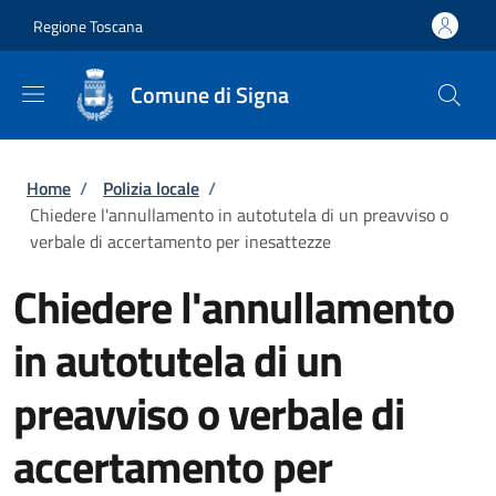
Salta al contenuto principale
Skip to footer content
Regione Toscana
Comune di Signa
Briciole di pane
Home
/
Polizia locale
/
Chiedere l'annullamento in autotutela di un preavviso o
verbale di accertamento per inesattezze
Chiedere l'annullamento
in autotutela di un
preavviso o verbale di
accertamento per