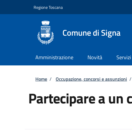
Salta al contenuto principale
Skip to footer content
Regione Toscana
Comune di Signa
Amministrazione
Novità
Servizi
Briciole di pane
Home
/
Occupazione, concorsi e assunzioni
/
Partecipare a un 