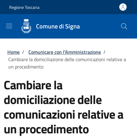
Salta al contenuto principale
Skip to footer content
Regione Toscana
Comune di Signa
Briciole di pane
Home
/
Comunicare con l'Amministrazione
/
Cambiare la domiciliazione delle comunicazioni relative a
un procedimento
Cambiare la
domiciliazione delle
comunicazioni relative a
un procedimento