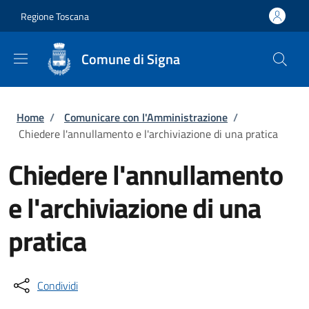
Salta al contenuto principale
Skip to footer content
Regione Toscana
Comune di Signa
Briciole di pane
Home
/
Comunicare con l'Amministrazione
/
Chiedere l'annullamento e l'archiviazione di una pratica
Chiedere l'annullamento
e l'archiviazione di una
pratica
Condividi