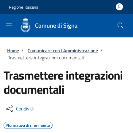
Salta al contenuto principale
Skip to footer content
Regione Toscana
Comune di Signa
Briciole di pane
Home
/
Comunicare con l'Amministrazione
/
Trasmettere integrazioni documentali
Trasmettere integrazioni
documentali
Condividi
Normativa di riferimento