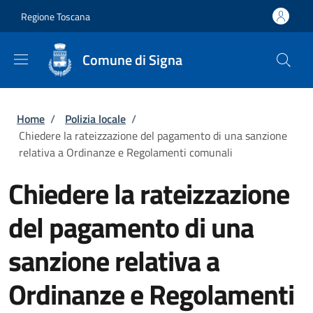
Salta al contenuto principale
Skip to footer content
Regione Toscana
Comune di Signa
Briciole di pane
Home
/
Polizia locale
/
Chiedere la rateizzazione del pagamento di una sanzione
relativa a Ordinanze e Regolamenti comunali
Chiedere la rateizzazione
del pagamento di una
sanzione relativa a
Ordinanze e Regolamenti