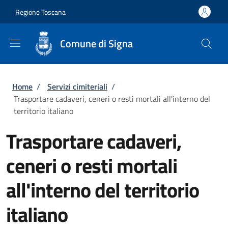
Salta al contenuto principale
Skip to footer content
Regione Toscana
Comune di Signa
Briciole di pane
Home
/
Servizi cimiteriali
/
Trasportare cadaveri, ceneri o resti mortali all'interno del
territorio italiano
Trasportare cadaveri,
ceneri o resti mortali
all'interno del territorio
italiano