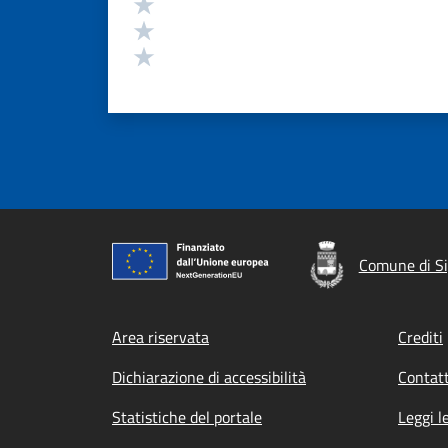
Valuta 3 stelle su 5
Valuta 2 stelle su 5
Valuta 1 stelle su 5
Comune di S
Footer menu
Area riservata
Crediti
Dichiarazione di accessibilità
Contatt
Statistiche del portale
Leggi l