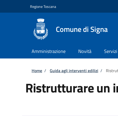
Salta al contenuto principale
Skip to footer content
Regione Toscana
Comune di Signa
Amministrazione
Novità
Servizi
Briciole di pane
Home
/
Guida agli interventi edilizi
/
Ristru
Ristrutturare un 