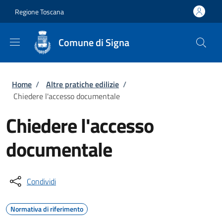
Salta al contenuto principale
Skip to footer content
Regione Toscana
Comune di Signa
Briciole di pane
Home
/
Altre pratiche edilizie
/
Chiedere l'accesso documentale
Chiedere l'accesso
documentale
Condividi
Normativa di riferimento