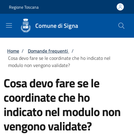
Salta al contenuto principale
Skip to footer content
Regione Toscana
Comune di Signa
Briciole di pane
Home
/
Domande frequenti
/
Cosa devo fare se le coordinate che ho indicato nel
modulo non vengono validate?
Cosa devo fare se le
coordinate che ho
indicato nel modulo non
vengono validate?