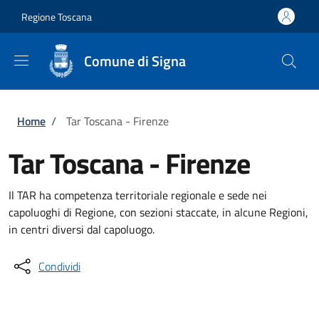
Salta al contenuto principale
Skip to footer content
Regione Toscana
Comune di Signa
Briciole di pane
Home
/
Tar Toscana - Firenze
Tar Toscana - Firenze
Il TAR ha competenza territoriale regionale e sede nei
capoluoghi di Regione, con sezioni staccate, in alcune Regioni,
in centri diversi dal capoluogo.
Condividi