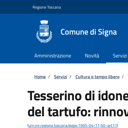
Salta al contenuto principale
Skip to footer content
Regione Toscana
Comune di Signa
Amministrazione
Novità
Servizi
Briciole di pane
Home
/
Servizi
/
Cultura e tempo libero
/
Tesserino di idone
del tartufo: rinno
(
urn:nir:regione.toscana:legge:1995-04-11;50~art11
)