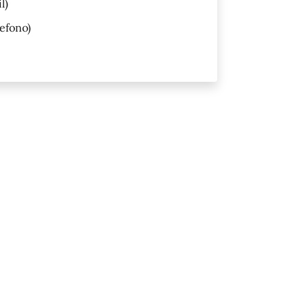
l)
efono)