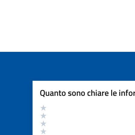
Quanto sono chiare le info
Valutazione
Valuta 5 stelle su 5
Valuta 4 stelle su 5
Valuta 3 stelle su 5
Valuta 2 stelle su 5