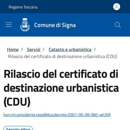
Salta al contenuto principale
Skip to footer content
Regione Toscana
Comune di Signa
Briciole di pane
Home
/
Servizi
/
Catasto e urbanistica
/
Rilascio del certificato di destinazione urbanistica (CDU)
Rilascio del certificato di
destinazione urbanistica
(CDU)
(
urn:nir:presidente.repubblica:decreto:2001-06-06;380~art30
)
Servizio attivo