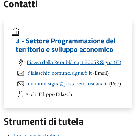
Contatti
3 - Settore Programmazione del
territorio e sviluppo economico
Piazza della Repubblica, 1 50058 Signa (FI)
f.falaschi@comune.signa.fi.it
(Email)
comune.signa@postacert.toscana.it
(Pec)
Arch. Filippo
Falaschi
Strumenti di tutela
Tutela amministrativa