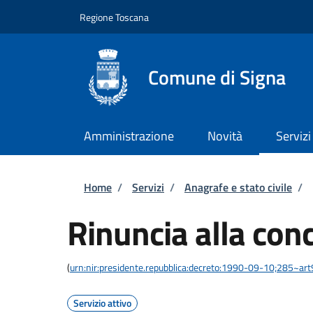
Salta al contenuto principale
Skip to footer content
Regione Toscana
Comune di Signa
Amministrazione
Novità
Servizi
Briciole di pane
Home
/
Servizi
/
Anagrafe e stato civile
/
Rinuncia alla con
(
urn:nir:presidente.repubblica:decreto:1990-09-10;285~ar
Servizio attivo