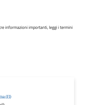
tre informazioni importanti, leggi i termini
na (FI)
il)