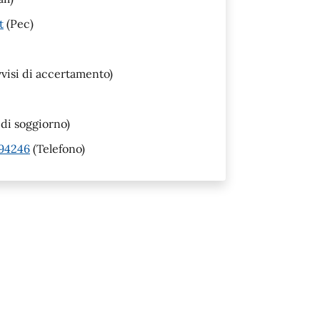
t
(Pec)
visi di accertamento)
di soggiorno)
794246
(Telefono)