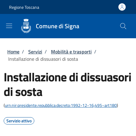
Salta al contenuto principale
Skip to footer content
Regione Toscana
Comune di Signa
Briciole di pane
Home
/
Servizi
/
Mobilità e trasporti
/
Installazione di dissuasori di sosta
Installazione di dissuasori
di sosta
(
urn:nir:presidente.repubblica:decreto:1992-12-16;495~art180
)
Servizio attivo