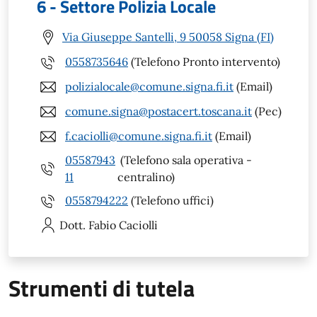
6 - Settore Polizia Locale
Via Giuseppe Santelli, 9 50058 Signa (FI)
0558735646
(Telefono Pronto intervento)
polizialocale@comune.signa.fi.it
(Email)
comune.signa@postacert.toscana.it
(Pec)
f.caciolli@comune.signa.fi.it
(Email)
05587943
(Telefono sala operativa -
11
centralino)
0558794222
(Telefono uffici)
Dott. Fabio
Caciolli
Strumenti di tutela