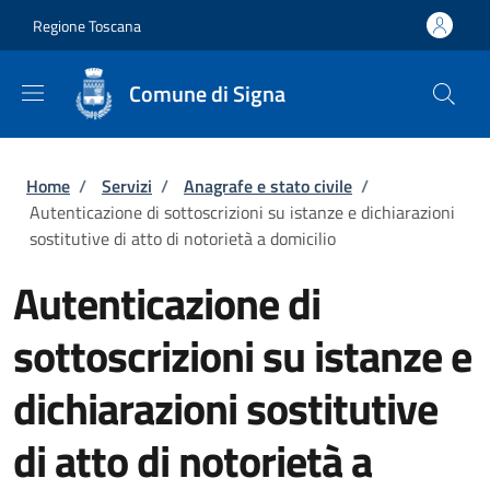
Salta al contenuto principale
Skip to footer content
Regione Toscana
Comune di Signa
Briciole di pane
Home
/
Servizi
/
Anagrafe e stato civile
/
Autenticazione di sottoscrizioni su istanze e dichiarazioni
sostitutive di atto di notorietà a domicilio
Autenticazione di
sottoscrizioni su istanze e
dichiarazioni sostitutive
di atto di notorietà a