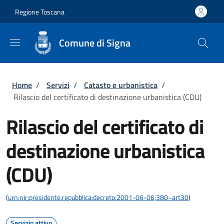
Salta al contenuto principale
Skip to footer content
Regione Toscana
Comune di Signa
Briciole di pane
Home
/
Servizi
/
Catasto e urbanistica
/
Rilascio del certificato di destinazione urbanistica (CDU)
Rilascio del certificato di
destinazione urbanistica
(CDU)
(
urn:nir:presidente.repubblica:decreto:2001-06-06;380~art30
)
Servizio attivo