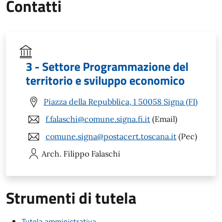
Contatti
3 - Settore Programmazione del
territorio e sviluppo economico
Piazza della Repubblica, 1 50058 Signa (FI)
f.falaschi@comune.signa.fi.it
(Email)
comune.signa@postacert.toscana.it
(Pec)
Arch. Filippo
Falaschi
Strumenti di tutela
Tutela amministrativa