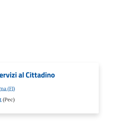
ervizi al Cittadino
na (FI)
t
(Pec)