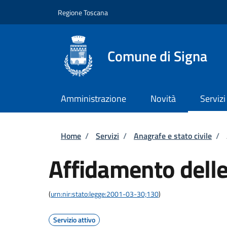
Salta al contenuto principale
Skip to footer content
Regione Toscana
Comune di Signa
Amministrazione
Novità
Servizi
Briciole di pane
Home
/
Servizi
/
Anagrafe e stato civile
/
Affidamento delle
(
urn:nir:stato:legge:2001-03-30;130
)
Servizio attivo