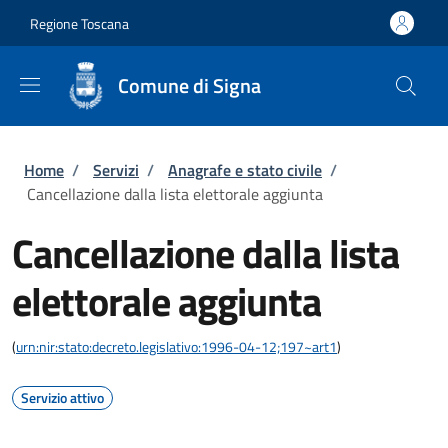
Salta al contenuto principale
Skip to footer content
Regione Toscana
Comune di Signa
Briciole di pane
Home
/
Servizi
/
Anagrafe e stato civile
/
Cancellazione dalla lista elettorale aggiunta
Cancellazione dalla lista
elettorale aggiunta
(
urn:nir:stato:decreto.legislativo:1996-04-12;197~art1
)
Servizio attivo