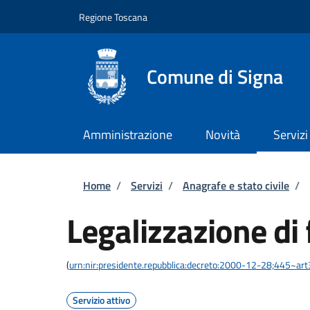
Salta al contenuto principale
Skip to footer content
Regione Toscana
Comune di Signa
Amministrazione
Novità
Servizi
Briciole di pane
Home
/
Servizi
/
Anagrafe e stato civile
/
Legalizzazione di 
(
urn:nir:presidente.repubblica:decreto:2000-12-28;445~ar
Servizio attivo