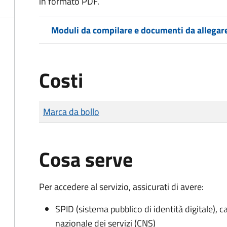
in formato PDF.
Moduli da compilare e documenti da allegar
Costi
Tipo di pagamento
Importo
Marca da bollo
Cosa serve
Per accedere al servizio, assicurati di avere:
SPID (sistema pubblico di identità digitale), ca
nazionale dei servizi (CNS)