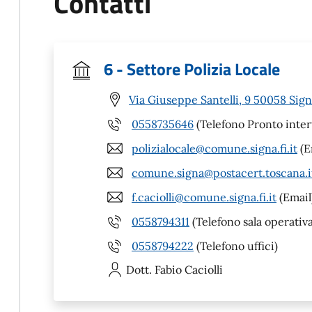
Contatti
6 - Settore Polizia Locale
Via Giuseppe Santelli, 9 50058 Signa
0558735646
(Telefono Pronto inter
polizialocale@comune.signa.fi.it
(E
comune.signa@postacert.toscana.i
f.caciolli@comune.signa.fi.it
(Email
0558794311
(Telefono sala operativa
0558794222
(Telefono uffici)
Dott. Fabio
Caciolli