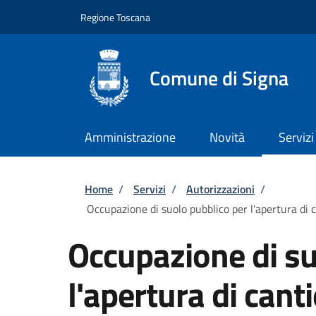
Salta al contenuto principale
Skip to footer content
Regione Toscana
Comune di Signa
Amministrazione
Novità
Servizi
Briciole di pane
Home
/
Servizi
/
Autorizzazioni
/
Occupazione di suolo pubblico per l'apertura di ca
Occupazione di su
l'apertura di cant