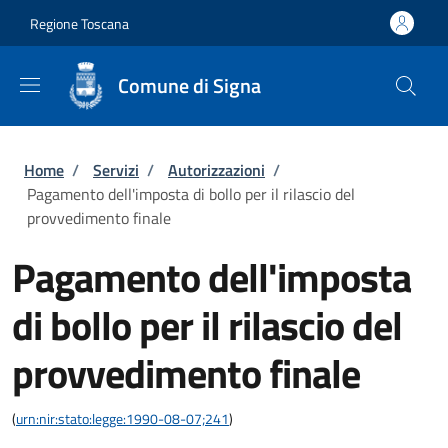
Salta al contenuto principale
Skip to footer content
Regione Toscana
Comune di Signa
Briciole di pane
Home
/
Servizi
/
Autorizzazioni
/
Pagamento dell'imposta di bollo per il rilascio del
provvedimento finale
Pagamento dell'imposta
di bollo per il rilascio del
provvedimento finale
(
urn:nir:stato:legge:1990-08-07;241
)