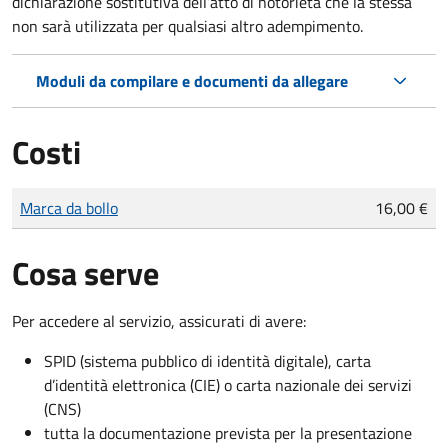
dichiarazione sostitutiva dell’atto di notorietà che la stessa
non sarà utilizzata per qualsiasi altro adempimento.
Moduli da compilare e documenti da allegare
Costi
Tipo di pagamento
Importo
Marca da bollo
16,00 €
Cosa serve
Per accedere al servizio, assicurati di avere:
SPID (sistema pubblico di identità digitale), carta
d’identità elettronica (CIE) o carta nazionale dei servizi
(CNS)
tutta la documentazione prevista per la presentazione